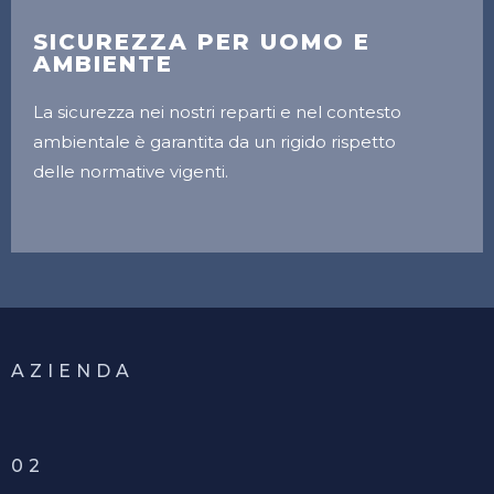
SICUREZZA PER UOMO E
AMBIENTE
La sicurezza nei nostri reparti e nel contesto
ambientale è garantita da un rigido rispetto
delle normative vigenti.
AZIENDA
02