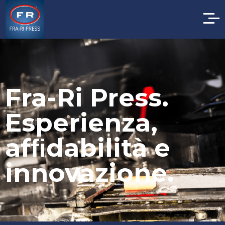
Fra-Ri Press.
Esperienza,
afﬁdabilità e
innovazione.