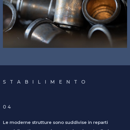
S T A B I L I M E N T O
04
Le moderne strutture sono suddivise in reparti